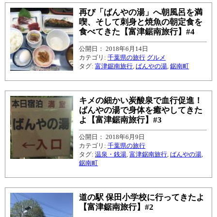
再び「ばんやの湯」へ朝風呂を満
喫、そして刺身と焼魚の朝定食を
食べてきた【富津鋸南旅行】#4
公開日： 2018年6月14日
カテゴリ:
千葉県の旅行
グルメ
タグ:
富津鋸南旅行
,
ばんやの湯
,
鋸南町
キメの細かい炭酸泉で血行促進！
ばんやの湯で身体を癒やしてきた
よ【富津鋸南旅行】#3
公開日： 2018年6月9日
カテゴリ:
千葉県の旅行
タグ:
温泉・銭湯
,
富津鋸南旅行
,
ばんやの湯
,
鋸南町
道の駅 保田小学校に行ってきたよ
【富津鋸南旅行】#2