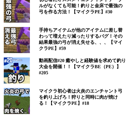
ルがなくても可能！釣りと金床で最強の
弓を作る方法！【マイクラPE】#30
手持ちアイテムが他のアイテムに差し替
わって増えたり減ったりするバグ！その
結果最強の弓が消え失せる、、、【マイ
クラPE】#59
動画配信#20 癒やしと経験値を求めて釣り
大会を開催！！【マイクラBE（PE）】
#205
マイクラ初心者は火炎のエンチャント弓
を釣り上げろ！狩りと同時に肉が焼け
る！【マイクラPE】#18