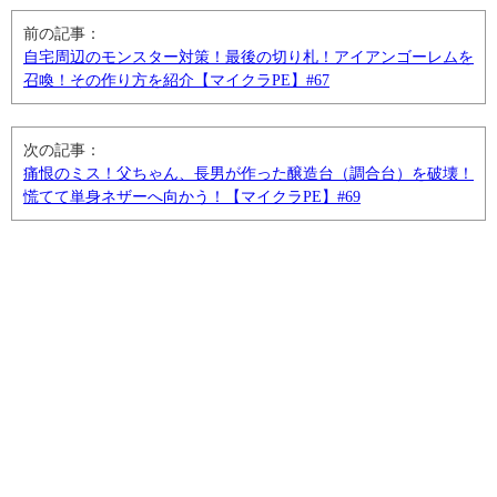
前の記事：
自宅周辺のモンスター対策！最後の切り札！アイアンゴーレムを
召喚！その作り方を紹介【マイクラPE】#67
次の記事：
痛恨のミス！父ちゃん、長男が作った醸造台（調合台）を破壊！
慌てて単身ネザーへ向かう！【マイクラPE】#69