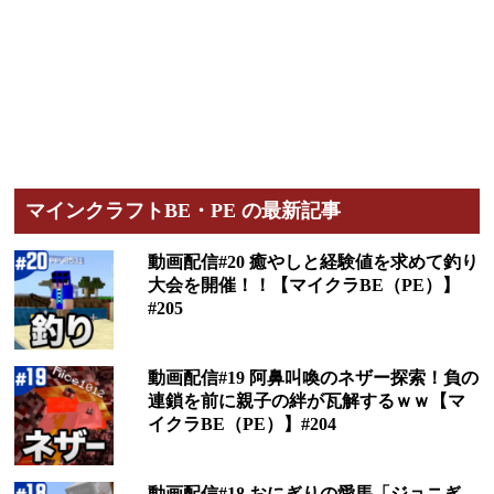
マインクラフトBE・PE の最新記事
動画配信#20 癒やしと経験値を求めて釣り
大会を開催！！【マイクラBE（PE）】
#205
動画配信#19 阿鼻叫喚のネザー探索！負の
連鎖を前に親子の絆が瓦解するｗｗ【マ
イクラBE（PE）】#204
動画配信#18 おにぎりの愛馬「ジョニぎ