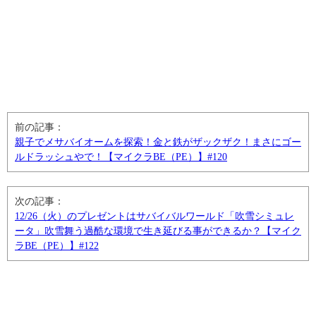
前の記事：
親子でメサバイオームを探索！金と鉄がザックザク！まさにゴー
ルドラッシュやで！【マイクラBE（PE）】#120
次の記事：
12/26（火）のプレゼントはサバイバルワールド「吹雪シミュレ
ータ」吹雪舞う過酷な環境で生き延びる事ができるか？【マイク
ラBE（PE）】#122