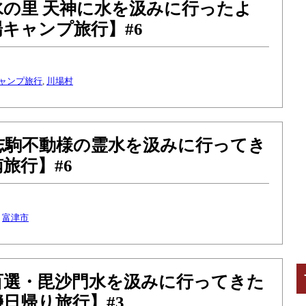
水の里 天神に水を汲みに行ったよ
キャンプ旅行】#6
ャンプ旅行
,
川場村
志駒不動様の霊水を汲みに行ってき
旅行】#6
,
富津市
百選・毘沙門水を汲みに行ってきた
日帰り旅行】#3