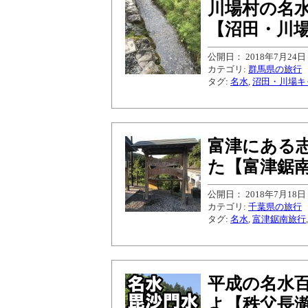
川場村の名
【沼田・川場
公開日： 2018年7月24日
カテゴリ:
群馬県の旅行
タグ:
名水
,
沼田・川場キ
富津にある
た【富津鋸南
公開日： 2018年7月18日
カテゴリ:
千葉県の旅行
タグ:
名水
,
富津鋸南旅行
平成の名水
よ【秩父長瀞