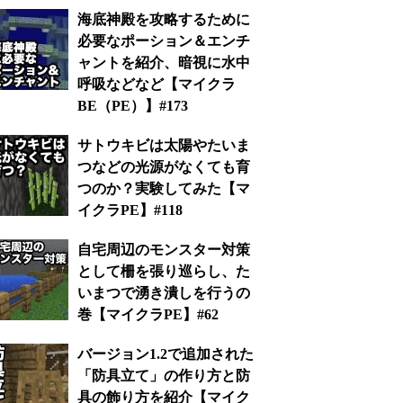
海底神殿を攻略するために
必要なポーション＆エンチ
ャントを紹介、暗視に水中
呼吸などなど【マイクラ
BE（PE）】#173
サトウキビは太陽やたいま
つなどの光源がなくても育
つのか？実験してみた【マ
イクラPE】#118
自宅周辺のモンスター対策
として柵を張り巡らし、た
いまつで湧き潰しを行うの
巻【マイクラPE】#62
バージョン1.2で追加された
「防具立て」の作り方と防
具の飾り方を紹介【マイク