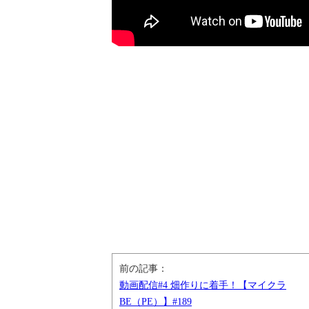
前の記事：
動画配信#4 畑作りに着手！【マイクラ
BE（PE）】#189