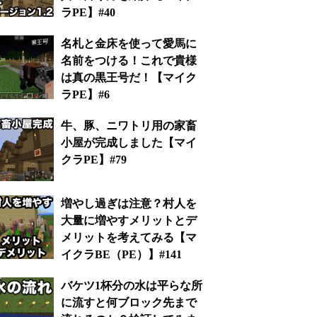
ラPE】#40
名札と金床を使って愛馬に
名前をつける！これで貴様
は真の黒王号だ！【マイク
ラPE】#6
牛、豚、ニワトリ用の家畜
小屋が完成しました【マイ
クラPE】#79
増やし過ぎは注意？村人を
大量に増やすメリットとデ
メリットを考えてみる【マ
イクラBE（PE）】#141
バケツ1杯分の水は平らな所
に流すと何ブロック先まで