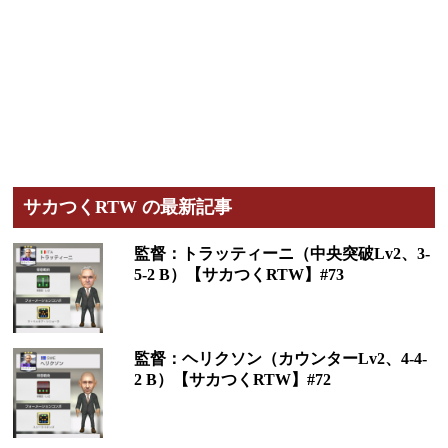
サカつくRTW の最新記事
監督：トラッティーニ（中央突破Lv2、3-
5-2 B）【サカつくRTW】#73
監督：ヘリクソン（カウンターLv2、4-4-
2 B）【サカつくRTW】#72