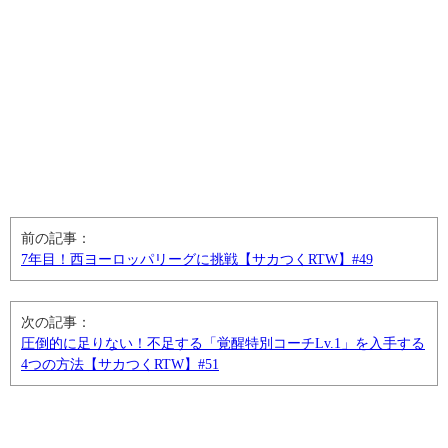
前の記事：
7年目！西ヨーロッパリーグに挑戦【サカつくRTW】#49
次の記事：
圧倒的に足りない！不足する「覚醒特別コーチLv.1」を入手する
4つの方法【サカつくRTW】#51