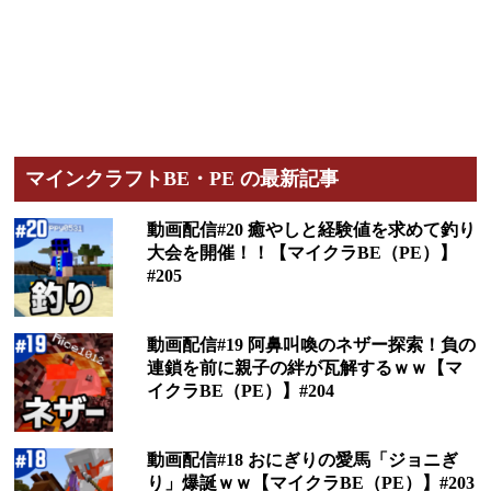
マインクラフトBE・PE の最新記事
動画配信#20 癒やしと経験値を求めて釣り
大会を開催！！【マイクラBE（PE）】
#205
動画配信#19 阿鼻叫喚のネザー探索！負の
連鎖を前に親子の絆が瓦解するｗｗ【マ
イクラBE（PE）】#204
動画配信#18 おにぎりの愛馬「ジョニぎ
り」爆誕ｗｗ【マイクラBE（PE）】#203