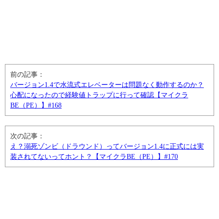
前の記事：
バージョン1.4で水流式エレベーターは問題なく動作するのか？
心配になったので経験値トラップに行って確認【マイクラ
BE（PE）】#168
次の記事：
え？溺死ゾンビ（ドラウンド）ってバージョン1.4に正式には実
装されてないってホント？【マイクラBE（PE）】#170