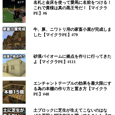
名札と金床を使って愛馬に名前をつける！
これで貴様は真の黒王号だ！【マイクラ
PE】#6
牛、豚、ニワトリ用の家畜小屋が完成しま
した【マイクラPE】#79
砂漠バイオームに拠点を作りに行ってきた
よ【マイクラPE】#111
エンチャントテーブルの効果を最大限にす
る為の本棚の作り方と置き方【マイクラ
PE】#48
土ブロックに芝生が生えてこないのはな