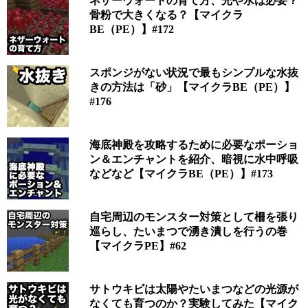
ネザーウォートの育て方、光や水は必要？
骨粉で大きくなる？【マイクラ
BE（PE）】#172
スポンジがない状況で最もシンプルな水抜
きの方法は「砂」【マイクラBE（PE）】
#176
海底神殿を攻略するために必要なポーショ
ン＆エンチャントを紹介、暗視に水中呼吸
などなど【マイクラBE（PE）】#173
自宅周辺のモンスター対策として柵を張り
巡らし、たいまつで湧き潰しを行うの巻
【マイクラPE】#62
サトウキビは太陽やたいまつなどの光源が
なくても育つのか？実験してみた【マイク