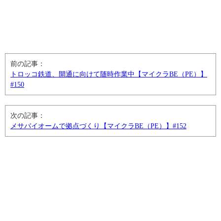
前の記事：
トロッコ鉄道、開通に向けて随時作業中【マイクラBE（PE）】
#150
次の記事：
メサバイオームで拠点づくり【マイクラBE（PE）】#152