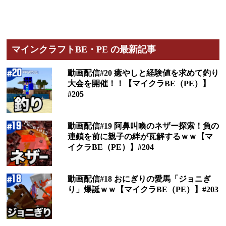
マインクラフトBE・PE の最新記事
動画配信#20 癒やしと経験値を求めて釣り
大会を開催！！【マイクラBE（PE）】
#205
動画配信#19 阿鼻叫喚のネザー探索！負の
連鎖を前に親子の絆が瓦解するｗｗ【マ
イクラBE（PE）】#204
動画配信#18 おにぎりの愛馬「ジョニぎ
り」爆誕ｗｗ【マイクラBE（PE）】#203