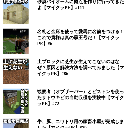
砂漠バイオームに拠点を作りに行ってきた
よ【マイクラPE】#111
名札と金床を使って愛馬に名前をつける！
これで貴様は真の黒王号だ！【マイクラ
PE】#6
土ブロックに芝生が生えてこないのはな
ぜ？原因と解決方法を調べてみました【マ
イクラPE】#86
観察者（オブザーバー）とピストンを使っ
たサトウキビの自動収穫を実験中【マイク
ラPE】#72
牛、豚、ニワトリ用の家畜小屋が完成しま
した【マイクラPE】#79