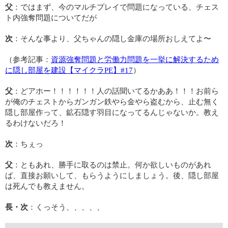
父
：ではまず、今のマルチプレイで問題になっている、チェス
ト内強奪問題についてだが
次
：そんな事より、父ちゃんの隠し金庫の場所おしえてよ〜
（参考記事：
資源強奪問題と労働力問題を一挙に解決するため
に隠し部屋を建設【マイクラPE】#17
）
父
：どアホー！！！！！！人の話聞いてるかああ！！！お前ら
が俺のチェストからガンガン鉄やら金やら盗むから、止む無く
隠し部屋作って、鉱石隠す羽目になってるんじゃないか。教え
るわけないだろ！
次
：ちぇっ
父
：ともあれ、勝手に取るのは禁止。何か欲しいものがあれ
ば、直接お願いして、もらうようにしましょう。後、隠し部屋
は死んでも教えません。
長・次
：くっそう、、、、、