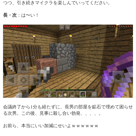
つつ、引き続きマイクラを楽しんでいってください。
長・次
：は〜い！
会議終了から1分も経たずに、長男の部屋を鉱石で埋めて困らせ
る次男。この後、見事に殺し合い勃発、、、、。
お前ら、本当にいい加減にせいよｗｗｗｗｗｗ