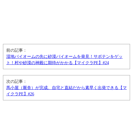
前の記事：
湿地バイオームの先に砂漠バイオームを発見！サボテンをゲッ
ト！村や砂漠の神殿に期待がかかる【マイクラPE】#24
次の記事：
馬小屋（厩舎）が完成、自宅と直結だから素早く出発できる【マ
イクラPE】#26