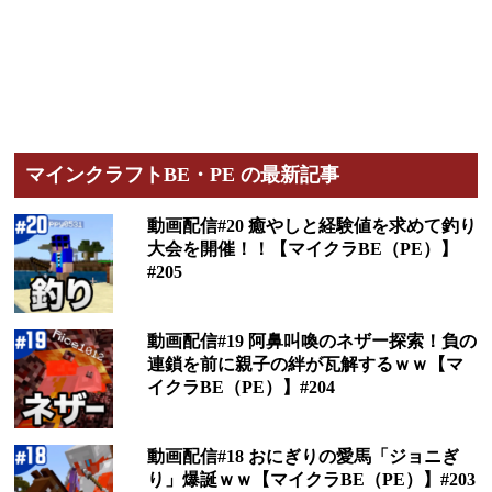
マインクラフトBE・PE の最新記事
動画配信#20 癒やしと経験値を求めて釣り
大会を開催！！【マイクラBE（PE）】
#205
動画配信#19 阿鼻叫喚のネザー探索！負の
連鎖を前に親子の絆が瓦解するｗｗ【マ
イクラBE（PE）】#204
動画配信#18 おにぎりの愛馬「ジョニぎ
り」爆誕ｗｗ【マイクラBE（PE）】#203